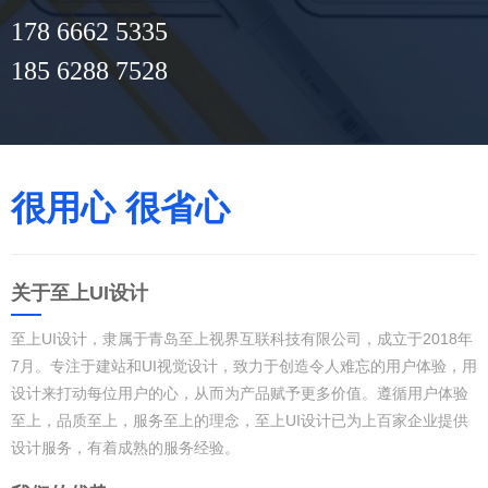
178 6662 5335
185 6288 7528
很用心 很省心
关于至上UI设计
至上UI设计，隶属于青岛至上视界互联科技有限公司，成立于2018年
7月。专注于建站和UI视觉设计，致力于创造令人难忘的用户体验，用
设计来打动每位用户的心，从而为产品赋予更多价值。遵循用户体验
至上，品质至上，服务至上的理念，至上UI设计已为上百家企业提供
设计服务，有着成熟的服务经验。