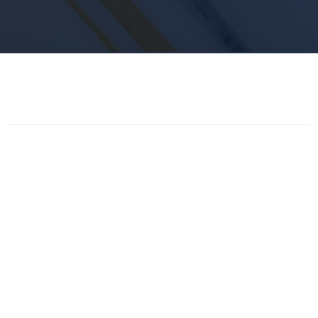
5 6288 7528
很用心 很省心
于至上UI设计
UI设计，隶属于青岛至上视界互联科技有限公司，成立于201
。专注于建站和UI视觉设计，致力于创造令人难忘的用户体
计来打动每位用户的心，从而为产品赋予更多价值。遵循用户
，品质至上，服务至上的理念，至上UI设计已为上百家企业
计服务，有着成熟的服务经验。
们的优势
实的专业素养
深的项目经验